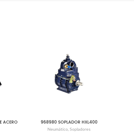
DE ACERO
968980 SOPLADOR HXL400
Neumático
,
Sopladores