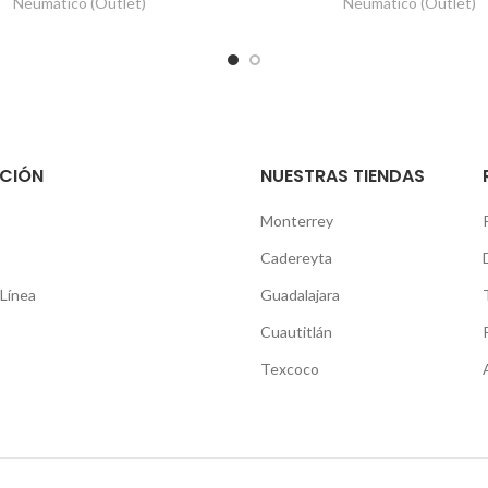
Neumático (Outlet)
Neumático (Outlet)
CIÓN
NUESTRAS TIENDAS
Monterrey
Cadereyta
Línea
Guadalajara
Cuautitlán
Texcoco