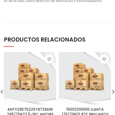
es de 60 días sobre defectos de fabricación y funcionamiento.
PRODUCTOS RELACIONADOS
ANTY29575225TB726DIR
15502310000 LLANTA
295/75R22.5-16C ANTYRE
175/70R13 82T BRILLANTIS