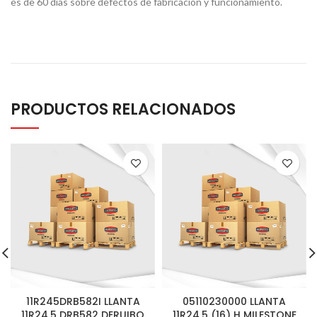
es de 60 días sobre defectos de fabricación y funcionamiento.
PRODUCTOS RELACIONADOS
11R245DRB582I LLANTA
05110230000 LLANTA
11R24.5 DRB582 DERUIBO
11R24.5 (16) H MILESTONE