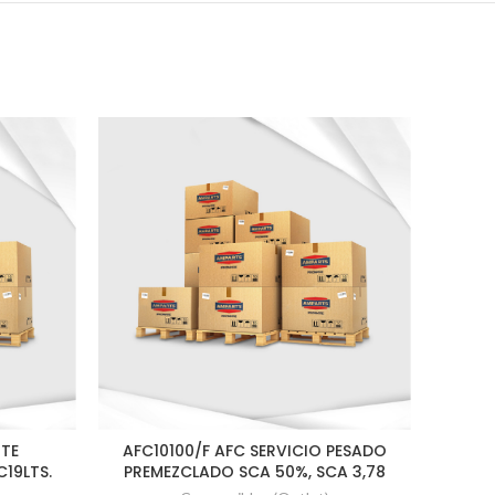
ITE
AFC10100/F AFC SERVICIO PESADO
1AN
C19LTS.
PREMEZCLADO SCA 50%, SCA 3,78
SERV.