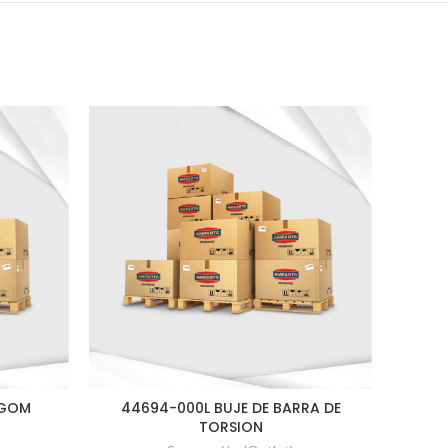
/GOM
44694-000L BUJE DE BARRA DE
441
TORSION