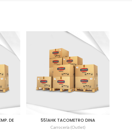
MP. DE
551AHK TACOMETRO DINA
1024
Carrocería (Outlet)