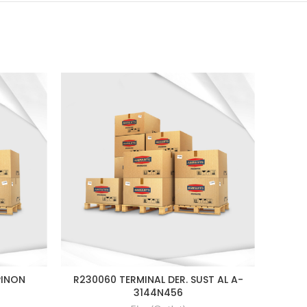
PINON
R230060 TERMINAL DER. SUST AL A-
1
3144N456