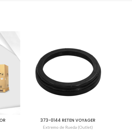
IOR
373-0144 RETEN VOYAGER
9K7
Extremo de Rueda (Outlet)