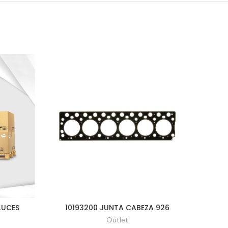
LUCES
10193200 JUNTA CABEZA 926
1049
Outlet