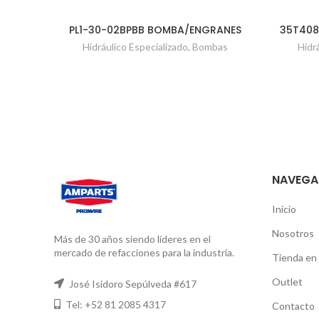
PL1-30-02BPBB BOMBA/ENGRANES
35T408
Hidráulico Especializado
,
Bombas
Hidr
NAVEGA
Inicio
Nosotros
Más de 30 años siendo líderes en el
mercado de refacciones para la industria.
Tienda en 
Outlet
José Isidoro Sepúlveda #617
Tel: +52 81 2085 4317
Contacto