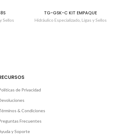
G8S
TG-GSK-C KIT EMPAQUE
TG8S
y Sellos
Hidráulico Especializado
,
Ligas y Sellos
Hidrául
RECURSOS
Políticas de Privacidad
Devoluciones
Términos & Condiciones
Preguntas Frecuentes
Ayuda y Soporte