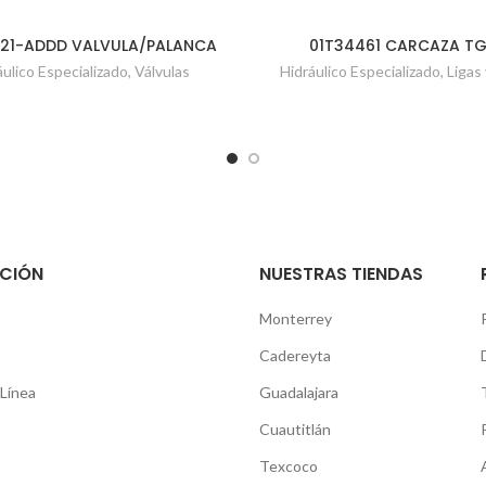
21-ADDD VALVULA/PALANCA
01T34461 CARCAZA T
áulico Especializado
,
Válvulas
Hidráulico Especializado
,
Ligas 
CIÓN
NUESTRAS TIENDAS
Monterrey
Cadereyta
Línea
Guadalajara
Cuautitlán
Texcoco