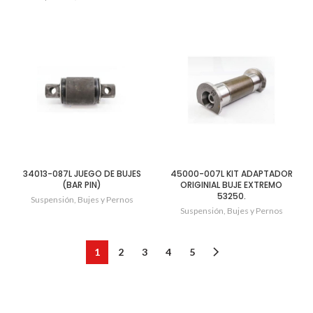
34013-087L JUEGO DE BUJES
45000-007L KIT ADAPTADOR
(BAR PIN)
ORIGINIAL BUJE EXTREMO
53250.
Suspensión
,
Bujes y Pernos
Suspensión
,
Bujes y Pernos
1
2
3
4
5