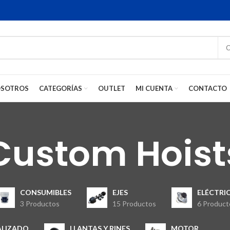
SOTROS
CATEGORÍAS
OUTLET
MI CUENTA
CONTACTO
Custom Hoist
CONSUMIBLES
EJES
ELÉCTRI
3 Productos
15 Productos
6 Product
ALIZADO
LLANTAS Y RINES
MOTOR