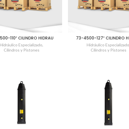
500-110″ CILINDRO HIDRAU
73-4500-127″ CILINDRO 
Hidráulico Especializado
,
Hidráulico Especializad
Cilindros y Pistones
Cilindros y Pistones