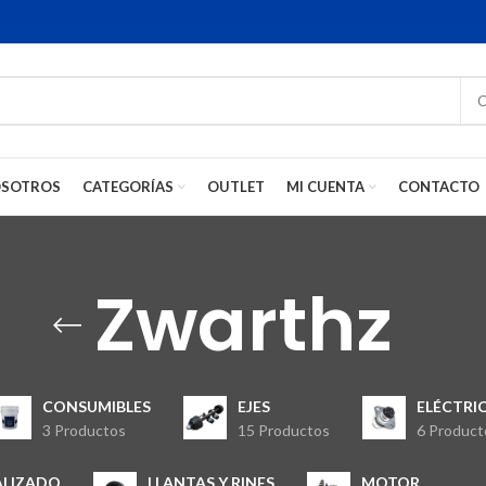
SOTROS
CATEGORÍAS
OUTLET
MI CUENTA
CONTACTO
Zwarthz
CONSUMIBLES
EJES
ELÉCTRI
3 Productos
15 Productos
6 Product
ALIZADO
LLANTAS Y RINES
MOTOR